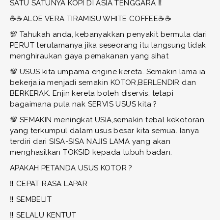
SATU SATUNYA KOPI DI ASIA TENGGARA ‼️
☕️☕️ALOE VERA TIRAMISU WHITE COFFEE☕️☕️
💯 Tahukah anda, kebanyakkan penyakit bermula dari
PERUT terutamanya jika seseorang itu langsung tidak
menghiraukan gaya pemakanan yang sihat
💯 USUS kita umpama engine kereta. Semakin lama ia
bekerja,ia menjadi semakin KOTOR,BERLENDIR dan
BERKERAK. Enjin kereta boleh diservis, tetapi
bagaimana pula nak SERVIS USUS kita ?
💯 SEMAKIN meningkat USIA,semakin tebal kekotoran
yang terkumpul dalam usus besar kita semua. Ianya
terdiri dari SISA-SISA NAJIS LAMA yang akan
menghasilkan TOKSID kepada tubuh badan.
APAKAH PETANDA USUS KOTOR ?
‼️ CEPAT RASA LAPAR
‼️ SEMBELIT
‼️ SELALU KENTUT