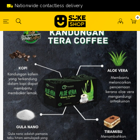
Aloe Vera Tiramisu White Coffee by ProCare Toyyib
Nationwide contactless delivery
0