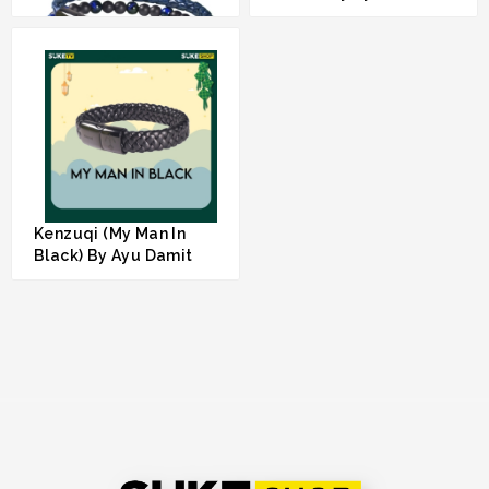
RM 169.00
Kenzuqi (My Future
Seeds) By Ayu Damit
RM 268.00
Kenzuqi (My Man In
Black) By Ayu Damit
RM 169.00