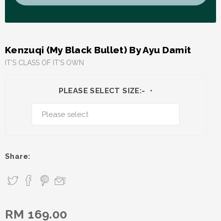
Kenzuqi (My Black Bullet) By Ayu Damit
IT'S CLASS OF IT'S OWN
PLEASE SELECT SIZE:-
*
Share:
RM 169.00