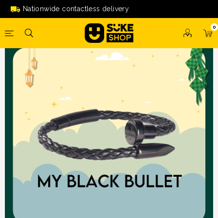
Kenzuqi (My Black Bullet) By Ayu Damit
Nationwide contactless delivery
0